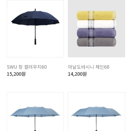
SWU 장 컬러무지60
아날도바시니 체인68
15,200
원
14,200
원