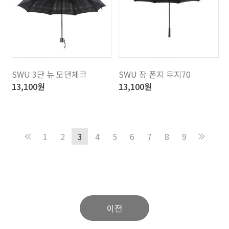
SWU 3단 뉴 모던체크
SWU 장 폰지 무지70
13,100
원
13,100
원
1
2
3
4
5
6
7
8
9
이전